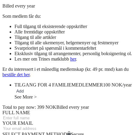
Billed every year
Som medlem får du:
Full tilgang til eksisterende oppskrifter
Alle fremtidige oppskrifter
Tilgang til alle artikler
Tilgang til alle ukemenyer, helgemenyer og festmenyer
Svarprioritet på spørsmål i kommentarfeltet
Eksklusiv tilgang til arrangementer, personlig boksignering ol.
Les mer om Trines matklubb
her
.
Er du interessert i et månedlig medlemskap (kr. 49 pr. mnd) kan du
bestille det her
.
TILGANG FOR 4 FAMILIEMEDLEMMER
100 NOK/year
Add
See More >
Total to pay now: 399 NOK
Billed every year
FULL NAME
YOUR EMAIL
SELECT PAYMENT METHOD
Secure