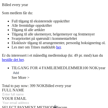
Billed every year
Som medlem får du:
Full tilgang til eksisterende oppskrifter
Alle fremtidige oppskrifter
Tilgang til alle artikler
Tilgang til alle ukemenyer, helgemenyer og festmenyer
Svarprioritet på spørsmål i kommentarfeltet
Eksklusiv tilgang til arrangementer, personlig boksignering ol.
Les mer om Trines matklubb
her
.
Er du interessert i et månedlig medlemskap (kr. 49 pr. mnd) kan du
bestille det her
.
TILGANG FOR 4 FAMILIEMEDLEMMER
100 NOK/year
Add
See More >
Total to pay now: 399 NOK
Billed every year
FULL NAME
YOUR EMAIL
SELECT PAYMENT METHOD
Secure