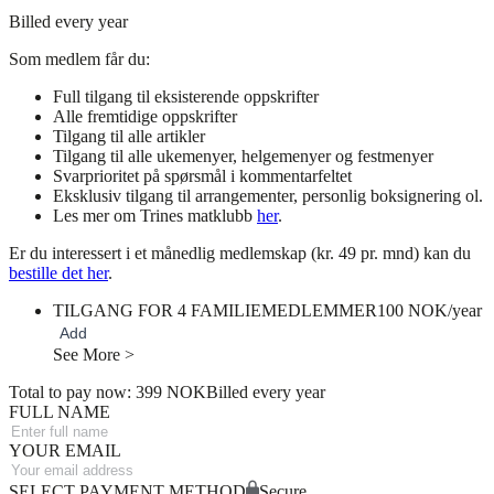
Billed every year
Som medlem får du:
Full tilgang til eksisterende oppskrifter
Alle fremtidige oppskrifter
Tilgang til alle artikler
Tilgang til alle ukemenyer, helgemenyer og festmenyer
Svarprioritet på spørsmål i kommentarfeltet
Eksklusiv tilgang til arrangementer, personlig boksignering ol.
Les mer om Trines matklubb
her
.
Er du interessert i et månedlig medlemskap (kr. 49 pr. mnd) kan du
bestille det her
.
TILGANG FOR 4 FAMILIEMEDLEMMER
100 NOK/year
Add
See More >
Total to pay now: 399 NOK
Billed every year
FULL NAME
YOUR EMAIL
SELECT PAYMENT METHOD
Secure