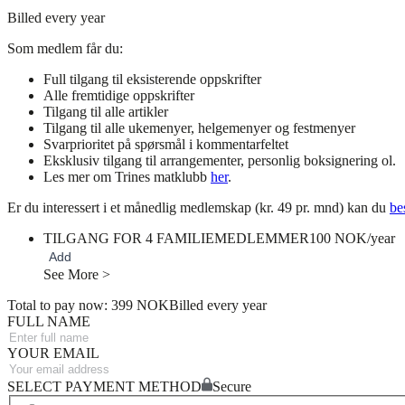
Billed every year
Som medlem får du:
Full tilgang til eksisterende oppskrifter
Alle fremtidige oppskrifter
Tilgang til alle artikler
Tilgang til alle ukemenyer, helgemenyer og festmenyer
Svarprioritet på spørsmål i kommentarfeltet
Eksklusiv tilgang til arrangementer, personlig boksignering ol.
Les mer om Trines matklubb
her
.
Er du interessert i et månedlig medlemskap (kr. 49 pr. mnd) kan du
bes
TILGANG FOR 4 FAMILIEMEDLEMMER
100 NOK/year
Add
See More >
Total to pay now: 399 NOK
Billed every year
FULL NAME
YOUR EMAIL
SELECT PAYMENT METHOD
Secure