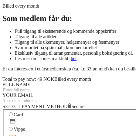
Billed every month
Som medlem får du:
Full tilgang til eksisterende og kommende oppskrifter
Tilgang til alle artikler
Tilgang til alle ukemenyer, helgemenyer og festmenyer
Svarprioritet på spørsmål i kommentarfeltet
Eksklusiv tilgang til arrangementer, personlig boksignering ol.
Les mer om Trines matklubb
her
.
Er du interessert i et årsmedlemskap (ca. kr. 33 pr. mnd) kan du bestil
Total to pay now: 49 NOK
Billed every month
FULL NAME
YOUR EMAIL
SELECT PAYMENT METHOD
Secure
Card
Vipps