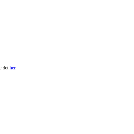
le det
her
.