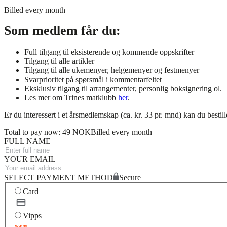
Billed every month
Som medlem får du:
Full tilgang til eksisterende og kommende oppskrifter
Tilgang til alle artikler
Tilgang til alle ukemenyer, helgemenyer og festmenyer
Svarprioritet på spørsmål i kommentarfeltet
Eksklusiv tilgang til arrangementer, personlig boksignering ol.
Les mer om Trines matklubb
her
.
Er du interessert i et årsmedlemskap (ca. kr. 33 pr. mnd) kan du bestil
Total to pay now: 49 NOK
Billed every month
FULL NAME
YOUR EMAIL
SELECT PAYMENT METHOD
Secure
Card
Vipps