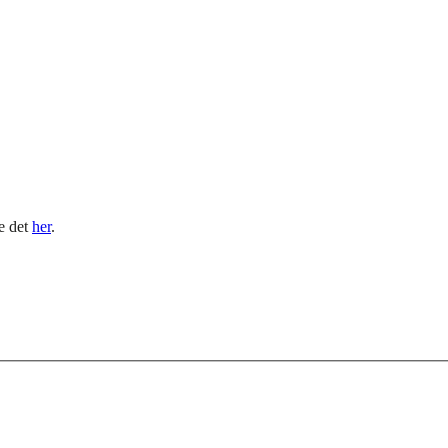
le det
her
.