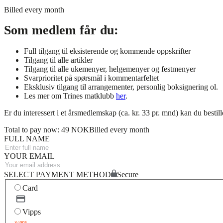
Billed every month
Som medlem får du:
Full tilgang til eksisterende og kommende oppskrifter
Tilgang til alle artikler
Tilgang til alle ukemenyer, helgemenyer og festmenyer
Svarprioritet på spørsmål i kommentarfeltet
Eksklusiv tilgang til arrangementer, personlig boksignering ol.
Les mer om Trines matklubb
her
.
Er du interessert i et årsmedlemskap (ca. kr. 33 pr. mnd) kan du bestil
Total to pay now: 49 NOK
Billed every month
FULL NAME
YOUR EMAIL
SELECT PAYMENT METHOD
Secure
Card
Vipps