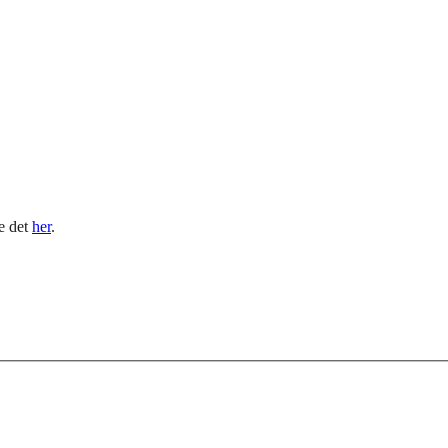
le det
her
.