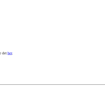
le det
her
.